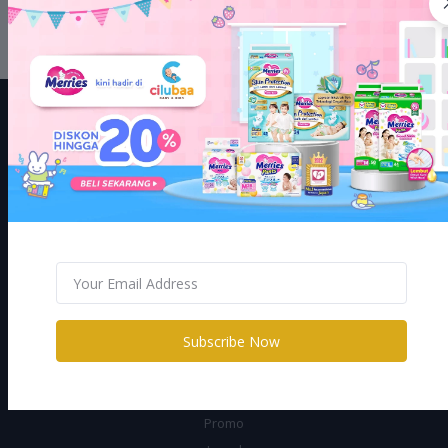
Informasi Lebih Lanjut Hubungi : 0858-9100-5009
LEGAL
Terms Conditions
Return Policy
Support Policy
Privacy Policy
Shipping Policy
Subscribe Now
CILUBAA
Promo