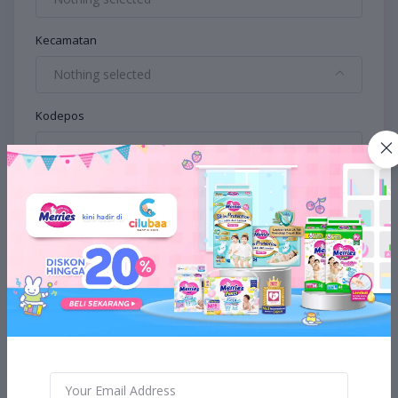
Kecamatan
Nothing selected
Kodepos
Dengan mendaftar anda menyetujui syarat dan
ketentuaan
Buat Akun Saya
Sudah memiliki akun?
Masuk