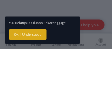
Yuk Belanja Di Cilubaa Sekarang Juga!
How can I help you?
Ok. I Understood
Account
Cart (
0
)
Beranda
Product
Notifications
Deskripsi
reviews
Bebe roosie bugs repellent adalah cream anti nyamuk
memberikan solusi untuk membantu menghindarkan
gigitan nyamuk atau serangga secara alami,
menggunakan bahan herbal natural yang efektif
mengusir serangga tanpa menggunakan bahan kimia
beracun, tidak mengandung deet dan tidak menggunakan
bahan petroleum sehingga tidak menimbulkan iritasi kulit
dan aman digunakan pada newborn.
Kandungan :
1. Aloe