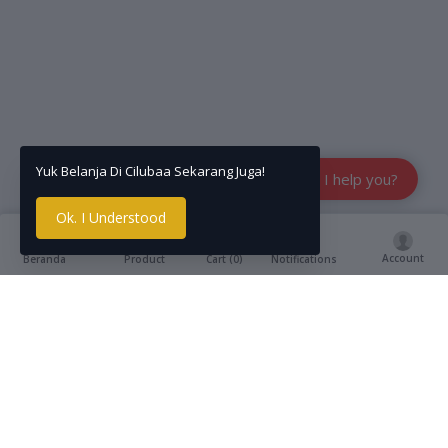
Yuk Belanja Di Cilubaa Sekarang Juga!
How can I help you?
Ok. I Understood
Account
Cart (
0
)
Beranda
Product
Notifications
Deskripsi
reviews
Bebelac merupakan susu pertumbuhan yang dilengkapi 
nutrisi seimbang untuk mendukung si Kecil tumbuh jadi 
anak hebat. Formula nya dapat membantu 
pertumbuhannya karena status nutrisi baik, mengandung 