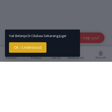
Yuk Belanja Di Cilubaa Sekarang Juga!
How can I help you?
Ok. I Understood
Account
Cart (
0
)
Beranda
Product
Notifications
Deskripsi
reviews
Anti-Bacterial Spray dengan kandungan Alkohol 80%,
standar dunia dari WHO (World Health Organization) yang
dapat membunuh virus dan kuman 99.99% dalam 30
detik. Dengan wangi segar cemara dan efek
melembabkan, tidak membuat kulit menjadi kering.
Sangat aman, bahkan pada kulit sensitif, ibu hamil dan