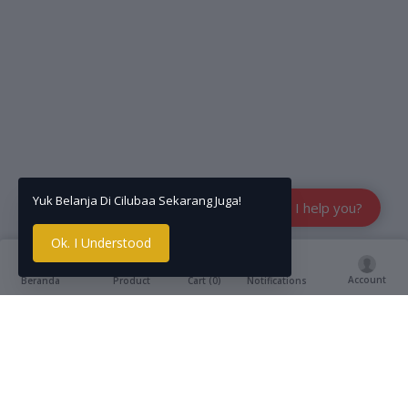
Yuk Belanja Di Cilubaa Sekarang Juga!
How can I help you?
Ok. I Understood
Account
Cart (
0
)
Beranda
Product
Notifications
Deskripsi
reviews
Kodomo no 1 kids oral care di Indonesia untuk
perlindungan gigi sejak dini. Gel transparan dengan warna