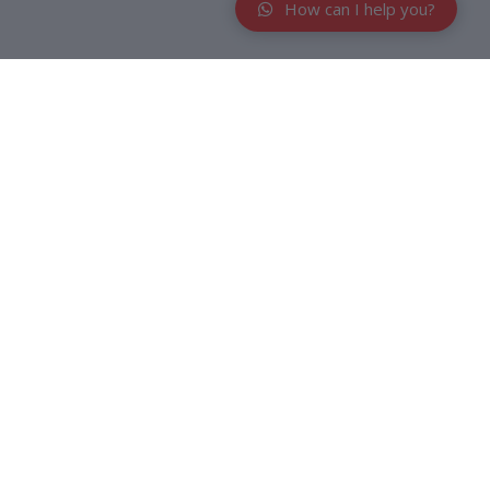
How can I help you?
inis, dengan formula yang lembut, tekstur yang halus dan mudah
 halus. Kandungan Chamomile membantu mencegah iritasi
epanjang hari - Mild-formula yang lembut untuk bayi -
mbap dan lembut
Kelebihan :
- Mum’s Trusted Brand, merek
antu mencegah iritasi ringan pada kulit - Mampu memberikan
ecara klinis
n proses pembukaan paket, tanpa video unboxing komplain