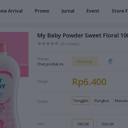
ew Arrival
Promo
Jurnal
Event
Store F
My Baby Powder Sweet Floral 100
(0 reviews)
Message:
Message
Chat produk ini
Rp6.400
Harga:
Tenggilis
Rungkut
Manuk
Outlet:
Seri:
100 GR
250 GR