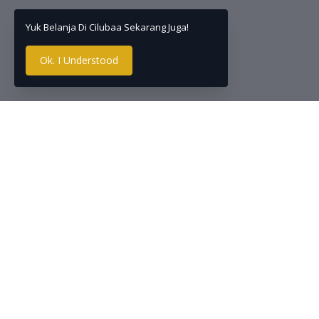
Yuk Belanja Di Cilubaa Sekarang Juga!
Ok. I Understood
Top Selling Products
Deskripsi
Tisu facial
Zwitsal Bath Hair & Body
Pch 600ml - Sabun Mandi
soft 3x lebi
Bayi Natural
Rp37.990
- Tidak men
- Higienis d
- Terbuat da
My Baby Minyak Telon
Plus Eucalyptus &
- Berserat u
Lavender
60ml/90ml/150ml - Minyak
Telon Bayi
Rp17.000