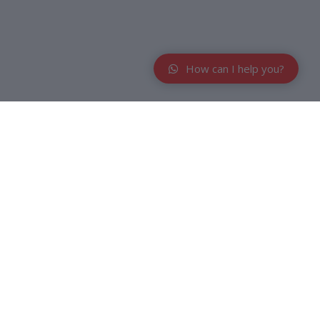
How can I help you?
lit tubuh dari keringat dan kotoran. Tisu facial paseo ultra 
ested sehingga cocok untuk kulit sensitif.