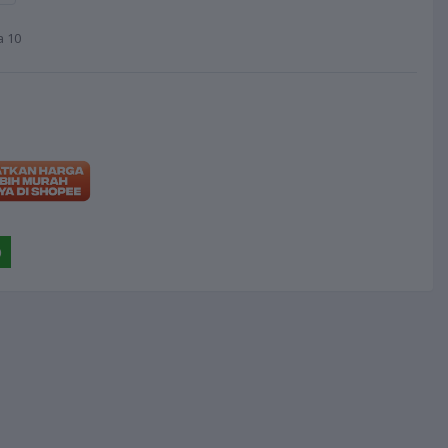
ia
10