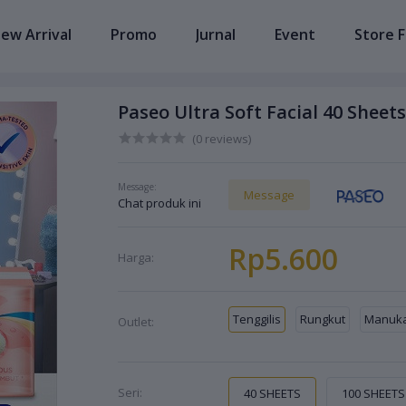
ew Arrival
Promo
Jurnal
Event
Store F
Paseo Ultra Soft Facial 40 Sheet
(0 reviews)
Message:
Message
Chat produk ini
Rp5.600
Harga:
Tenggilis
Rungkut
Manuk
Outlet:
Seri:
40 SHEETS
100 SHEETS