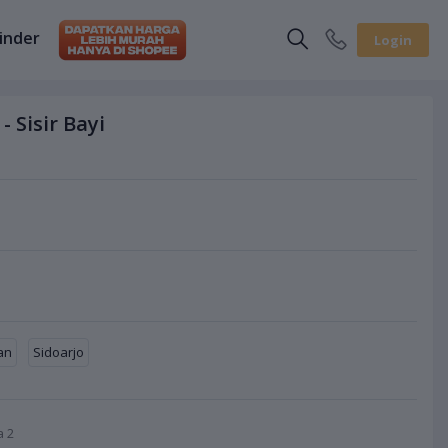
inder
Login
 Sisir Bayi
an
Sidoarjo
ia
2