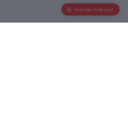
How can I help you?
. Bulu sisirnya yang jarang membuat rambut bayi tidak akan
a mendalam dan terbukti paling cocok untuk bayi. Terbuat dari
lukai kulit kepala.
 sisir bergerigi dengan ujung yang tidak runcing sehingga aman
n proses pembukaan paket, tanpa video unboxing komplain