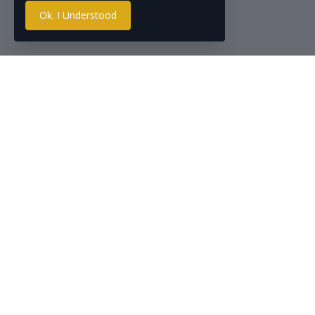
Ok. I Understood
Top Selling Products
Deskripsi
Didesain de
Zwitsal Bath Hair & Body
Pch 600ml - Sabun Mandi
menerima t
Bayi Natural
bahan yang 
Rp37.990
Terdiri atas
untuk digun
My Baby Minyak Telon
Plus Eucalyptus &
Lavender
60ml/90ml/150ml - Minyak
Telon Bayi
Rp17.000
Note :
Wajib
Moell Essential Oil 8ml -
kerusakan ti
Minyak Bayi