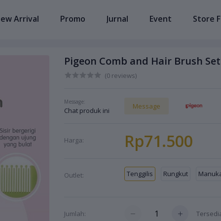
ew Arrival
Promo
Jurnal
Event
Store F
Pigeon Comb and Hair Brush Set -
(0 reviews)
Message:
Message
Chat produk ini
Rp71.500
Harga:
Tenggilis
Rungkut
Manuk
Outlet:
Tersed
Jumlah: