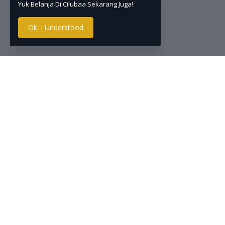
Yuk Belanja Di Cilubaa Sekarang Juga!
Ok. I Understood
Top Selling Products
Deskripsi
Shampoo 2i
Zwitsal Bath Hair & Body
Pch 600ml - Sabun Mandi
lembut dan
Bayi Natural
dan Seledri
pro-vitamin
Rp37.990
segar akan 
sepanjang h
My Baby Minyak Telon
membuat ram
Plus Eucalyptus &
dan cocok u
Lavender
kesegaran s
60ml/90ml/150ml - Minyak
Telon Bayi
Rp17.000