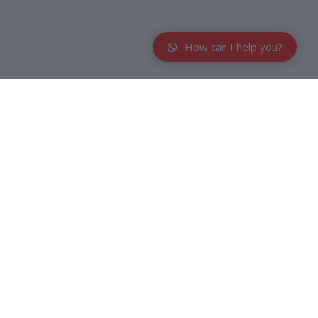
How can I help you?
 rambut. Membersihkan rambut dan kulit kepala dengan
untuk anak-anak dengan kandungan alami Aloe Vera. Kemiri,
uk rambut anak yang tampak lebih hitam dan tebal. Kandungan
hari - Varian biru yang diperkaya dengan wangi melon yang
 B5 membuat rambut tetap halus, lembut, dan mudah diatur
s akan sangat cocok untuk anak. Kandungan pro-vitamin B5
lan :
a. Mild-dermatologist tested: membersihkan kulit, lembut
hat. Dengan keharuman buah yang segar dan tahan lama, untuk