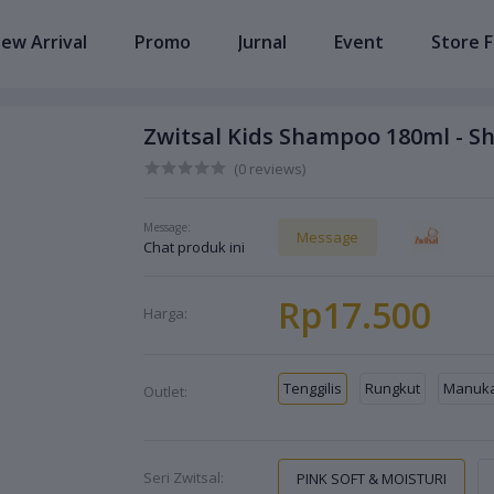
ew Arrival
Promo
Jurnal
Event
Store F
Zwitsal Kids Shampoo 180ml - S
(0 reviews)
Message:
Message
Chat produk ini
Rp17.500
Harga:
Tenggilis
Rungkut
Manuk
Outlet:
Seri Zwitsal:
PINK SOFT & MOISTURI